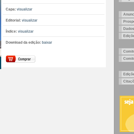
Capa:
visualizar
Anunc
Editorial:
visualizar
Prosp
Dados
Índice:
visualizar
Ediçõ
Download da edição:
baixar
Comitê
Comitê
Ediçõ
Citaç