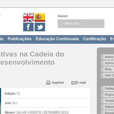
ão
Publicações
Educação Continuada
Certificação
E
ativas na Cadeia do
Home
Desenvolvimento
Apres
Blog
Fale 
Publiq
Edição:
71
Regra
Templa
Ano:
XLI
Edita
Meses:
JULHO / AGOSTO / SETEMBRO 2013
Regul