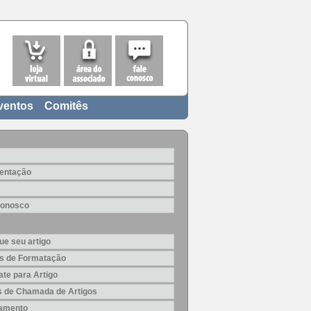
ventos
Comitês
entação
Conosco
ue seu artigo
s de Formatação
te para Artigo
is de Chamada de Artigos
amento