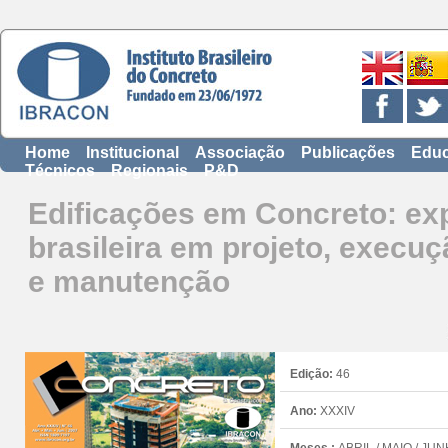
Home
Institucional
Associação
Publicações
Educ
Técnicos
Regionais
P&D
Edificações em Concreto: exp
brasileira em projeto, execuç
e manutenção
Edição:
46
Ano:
XXXIV