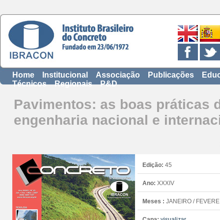
Home
Institucional
Associação
Publicações
Educ
Técnicos
Regionais
P&D
Pavimentos: as boas práticas 
engenharia nacional e internac
Edição:
45
Ano:
XXXIV
Meses :
JANEIRO / FEVERE
Capa:
visualizar