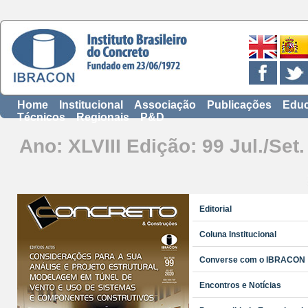
Home
Institucional
Associação
Publicações
Educ
Técnicos
Regionais
P&D
Ano: XLVIII Edição: 99 Jul./Set
Editorial
Coluna Institucional
Converse com o IBRACON
Encontros e Notícias