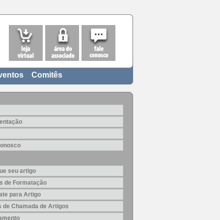
ventos
Comitês
entação
Conosco
ue seu artigo
s de Formatação
te para Artigo
is de Chamada de Artigos
amento