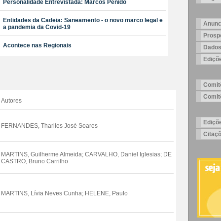
Personalidade Entrevistada: Marcos Penido
Entidades da Cadeia: Saneamento - o novo marco legal e
Anunc
a pandemia da Covid-19
Prosp
Acontece nas Regionais
Dados
Ediçõ
Comitê
Comitê
Autores
Ediçõ
FERNANDES, Tharlles José Soares
Citaç
MARTINS, Guilherme Almeida; CARVALHO, Daniel Iglesias; DE
CASTRO, Bruno Carrilho
MARTINS, Lívia Neves Cunha; HELENE, Paulo