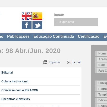
ão
Publicações
Educação Continuada
Certificação
E
: 98 Abr./Jun. 2020
Home
Apres
Blog
Fale 
Editorial
Coluna Institucional
Publiq
Regra
Converse com o IBRACON
Templa
Encontros e Notícias
Edita
Regul