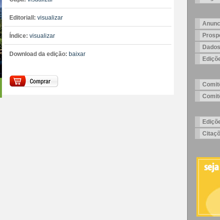
Editoriall:
visualizar
Anunc
Prosp
Índice:
visualizar
Dados
Download da edição:
baixar
Ediçõ
Comitê
Comitê
Ediçõ
Citaç