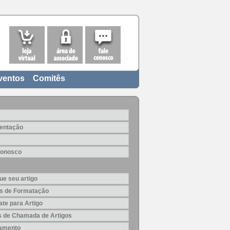
ventos
Comitês
entação
Conosco
ue seu artigo
s de Formatação
te para Artigo
is de Chamada de Artigos
amento