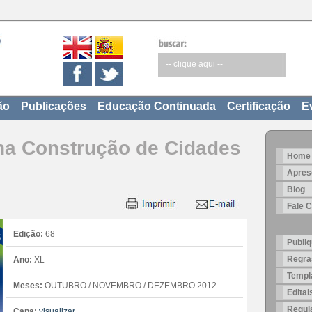
ão
Publicações
Educação Continuada
Certificação
E
 na Construção de Cidades
Home
Apres
Blog
Fale 
Edição:
68
Publiq
Regra
Ano:
XL
Templa
Meses:
OUTUBRO / NOVEMBRO / DEZEMBRO 2012
Edita
Regul
Capa:
visualizar